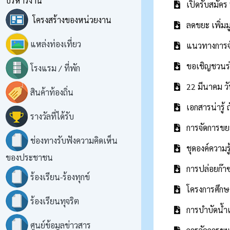
บริหารงาน
เปิดรับสมัคร
โครงสร้างของหน่วยงาน
ลดขยะ เพิ่มม
แหล่งท่องเที่ยว
แนวทางการจั
ขอเชิญชวนร่
โรงแรม / ที่พัก
22 มีนาคม วั
สินค้าท้องถิ่น
เอกสารน่ารู้
รางวัลที่ได้รับ
การจัดการขย
ช่องทางรับฟังความคิดเห็น
ชุดองค์ความ
ของประชาชน
การปล่อยก๊าซ
ร้องเรียน-ร้องทุกข์
โครงการศึกษ
ร้องเรียนทุจริต
การบำบัดน้ำเ
ศูนย์ข้อมูลข่าวสาร