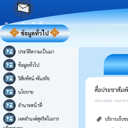
ติดต่อเจ้าหน้าที่
ข้อมูลทั่วไป
ประวัติความเป็นมา
ข้อมูลทั่วไป
วิสัยทัศน์-พันธกิจ
สื่อประชาสัมพั
นโยบาย
ประกาศโดย : อบต.ท่าค
อำนาจหน้าที่
เจตจำนงค์สุจริตในการ
บริการเก็บข